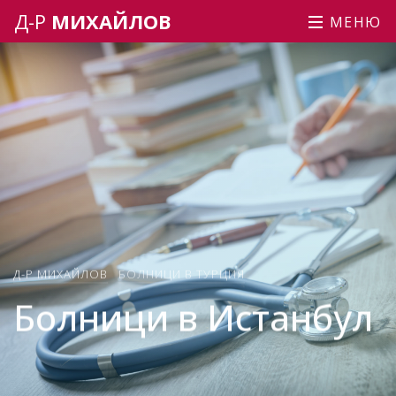
Д-Р
МИХАЙЛОВ
МЕНЮ
Д-Р МИХАЙЛОВ
БОЛНИЦИ В ТУРЦИЯ
Болници в Истанбул